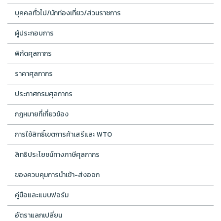
บุคคลทั่วไป/นักท่องเที่ยว/ส่วนราชการ
ผู้ประกอบการ
พิกัดศุลกากร
ราคาศุลกากร
ประกาศกรมศุลกากร
กฎหมายที่เกี่ยวข้อง
การใช้สิทธิ์เขตการค้าเสรีและ WTO
สิทธิประโยชน์ทางภาษีศุลกากร
ของควบคุมการนำเข้า-ส่งออก
คู่มือและแบบฟอร์ม
อัตราแลกเปลี่ยน